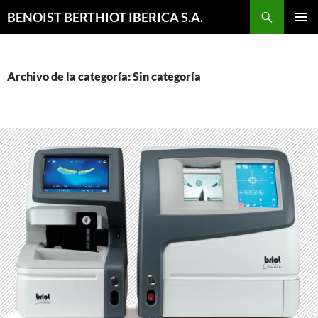
Buscar
BENOIST BERTHIOT IBERICA S.A.
SALTAR
MENÚ
AL
PRINCI
CONTENIDO
Archivo de la categoría: Sin categoría