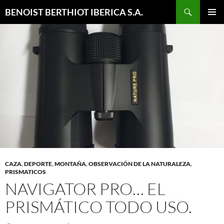
Buscar
BENOIST BERTHIOT IBERICA S.A.
SALTAR
MENÚ
AL
PRINCI
CONTENIDO
CAZA
,
DEPORTE
,
MONTAÑA
,
OBSERVACIÓN DE LA NATURALEZA
,
PRISMATICOS
NAVIGATOR PRO… EL
PRISMÁTICO TODO USO.