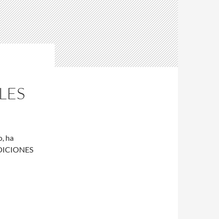
LES
o, ha
ADICIONES