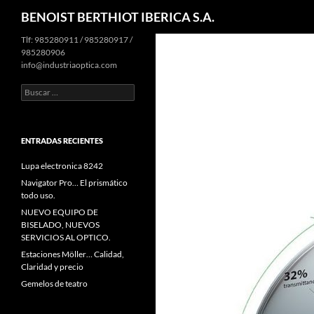
Buscar
BENOIST BERTHIOT IBERICA S.A.
Tlf: 985280911 / 985280917 /
985280906
info@industriaoptica.com
Buscar:
ENTRADAS RECIENTES
Lupa electronica 8242
Navigator Pro… El prismático
todo uso.
NUEVO EQUIPO DE
BISELADO, NUEVOS
SERVICIOS AL OPTICO.
Estaciones Möller… Calidad,
Claridad y precio
Gemelos de teatro