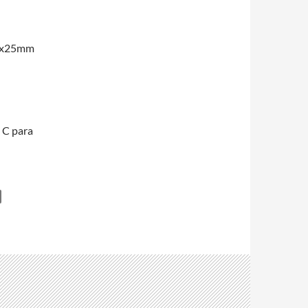
30x25mm
 C para