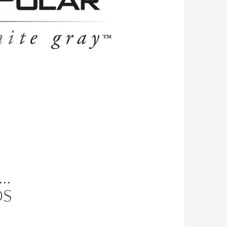
Y…
OS
.