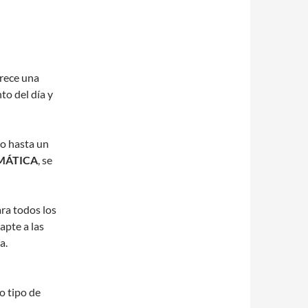
frece una
o del día y
o hasta un
MÁTICA
, se
ara todos los
apte a las
a.
o tipo de