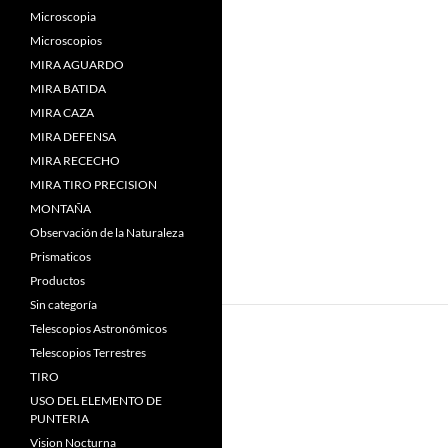
Microscopia
Microscopios
MIRA AGUARDO
MIRA BATIDA
MIRA CAZA
MIRA DEFENSA
MIRA RECECHO
MIRA TIRO PRECISION
MONTAÑA
Observación de la Naturaleza
Prismaticos
Productos
Sin categoría
Telescopios Astronómicos
Telescopios Terrestres
TIRO
USO DEL ELEMENTO DE
PUNTERIA
Vision Nocturna