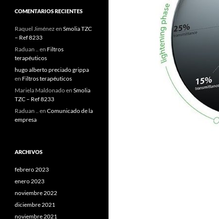
COMENTARIOS RECIENTES
Raquel Jiménez
en
Smolia TZC
– Ref 8233
Raduan ..
en
Filtros
terapéuticos
hugo alberto preciado grippa
en
Filtros terapéuticos
Mariela Maldonado
en
Smolia
TZC – Ref 8233
Raduan ..
en
Comunicado de la
empresa
ARCHIVOS
febrero 2023
enero 2023
noviembre 2022
diciembre 2021
noviembre 2021