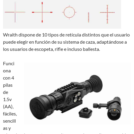
Wraith dispone de 10 tipos de retícula distintos que el usuario
puede elegir en función de su sistema de caza, adaptándose a
los usuarios de escopeta, rifle e incluso ballesta.
Funci
ona
con 4
pilas
de
1.5v
(AA),
fáciles,
sencill
as y