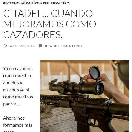
RECECHO
,
MIRA TIRO PRECISION
,
TIRO
CITADEL… CUANDO
MEJORAMOS COMO
CAZADORES.
14 ENERO, 2019
DEJA UN COMENTARIO
Ya no cazamos
como nuestro
abuelos y
muchos ya ni
como nuestros
padres…
Ahora, nos
formamos más
como