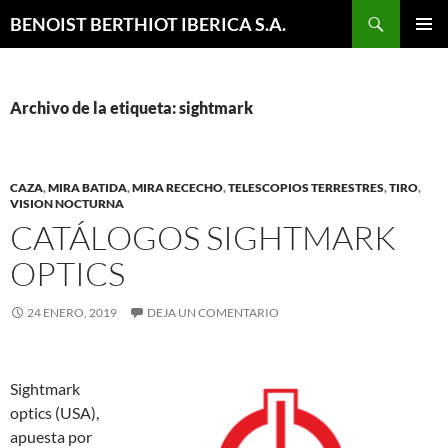
Buscar
BENOIST BERTHIOT IBERICA S.A.
SALTAR
MENÚ
AL
PRINCI
CONTENIDO
Archivo de la etiqueta: sightmark
CAZA
,
MIRA BATIDA
,
MIRA RECECHO
,
TELESCOPIOS TERRESTRES
,
TIRO
,
VISION NOCTURNA
CATÁLOGOS SIGHTMARK
OPTICS
24 ENERO, 2019
DEJA UN COMENTARIO
Sightmark
optics (USA),
apuesta por