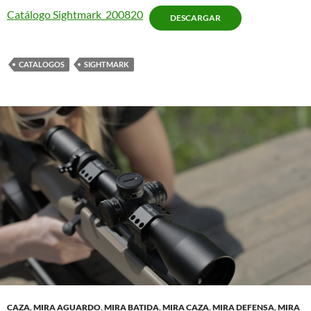
Catálogo Sightmark_200820
DESCARGAR
CATALOGOS
SIGHTMARK
CAZA
,
MIRA AGUARDO
,
MIRA BATIDA
,
MIRA CAZA
,
MIRA DEFENSA
,
MIRA