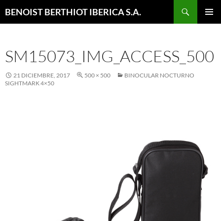
Buscar
BENOIST BERTHIOT IBERICA S.A.
SALTAR
MENÚ
AL
PRINCI
CONTENIDO
SM15073_IMG_ACCESS_500
21 DICIEMBRE, 2017
500 × 500
BINOCULAR NOCTURNO
SIGHTMARK 4×50